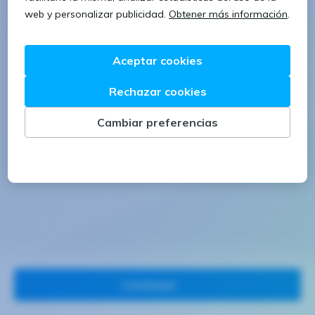
1 letra mayúscula
1 número
Continuar