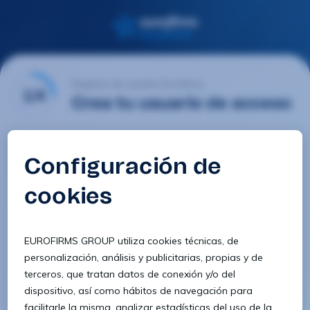
Registro de usuario Eurofirms
1/4
Crea tu usuario de acceso
Email
Contraseña
Confirmar contraseña
8 caracteres
1 letra minúscula