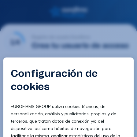
Registro de usuario Eurofirms
1/4
Crea tu usuario de acceso
Email
Contraseña
Confirmar contraseña
8 caracteres
1 letra minúscula