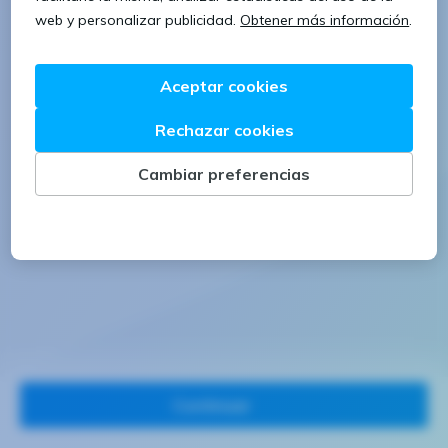
1 letra mayúscula
1 número
Continuar