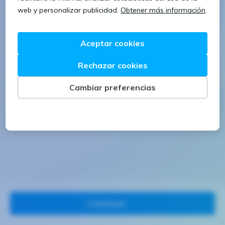
1 letra mayúscula
1 número
Continuar