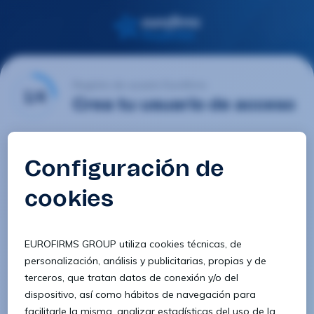
Registro de usuario Eurofirms
1/4
Crea tu usuario de acceso
Email
Contraseña
Confirmar contraseña
8 caracteres
1 letra minúscula