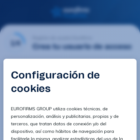
Registro de usuario Eurofirms
1/4
Crea tu usuario de acceso
Email
Contraseña
Confirmar contraseña
8 caracteres
1 letra minúscula