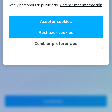
1 letra mayúscula
1 número
Continuar