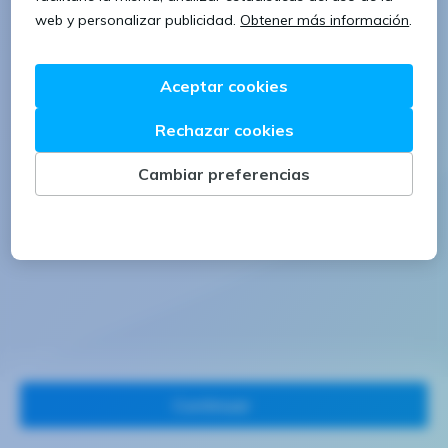
1 letra mayúscula
1 número
Continuar