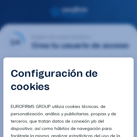
Registro de usuario Eurofirms
1/4
Crea tu usuario de acceso
Email
Contraseña
Confirmar contraseña
8 caracteres
1 letra minúscula