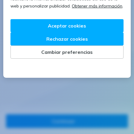
1 letra mayúscula
1 número
Continuar