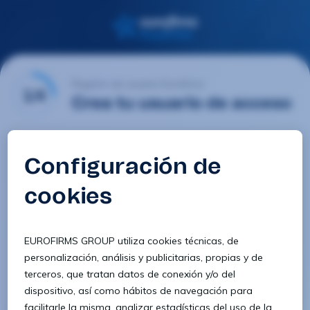
Registro de usuario Eurofirms
1/4
Crea tu usuario de acceso
Email
Contraseña
Confirmar contraseña
8 caracteres
1 letra minúscula