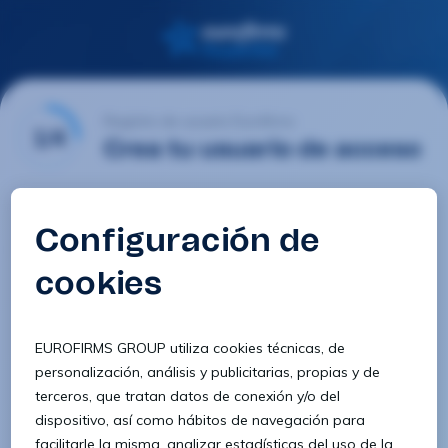
Registro de usuario Eurofirms
1/4
Crea tu usuario de acceso
Email
Contraseña
Confirmar contraseña
8 caracteres
1 letra minúscula