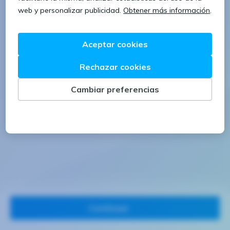
1 letra mayúscula
1 número
Continuar