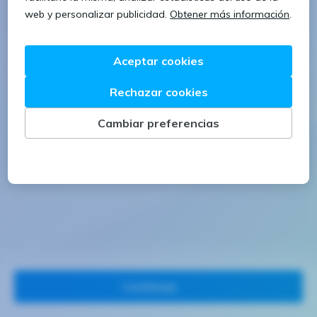
1 letra mayúscula
1 número
Continuar