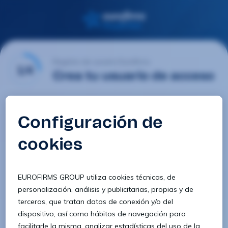
Registro de usuario Eurofirms
1/4
Crea tu usuario de acceso
Email
Contraseña
Confirmar contraseña
8 caracteres
1 letra minúscula