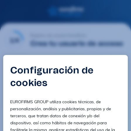
Registro de usuario Eurofirms
1/4
Crea tu usuario de acceso
Email
Contraseña
Confirmar contraseña
8 caracteres
1 letra minúscula