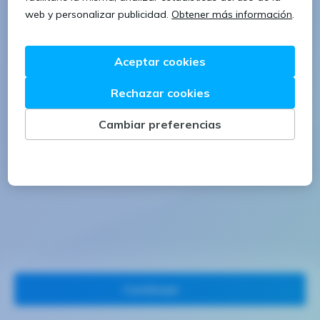
1 letra mayúscula
1 número
Continuar