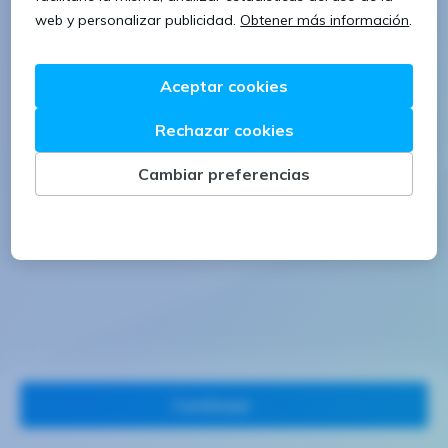
1 letra mayúscula
1 número
Continuar