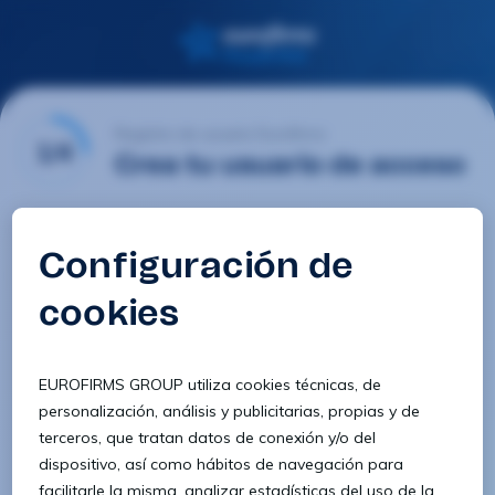
Registro de usuario Eurofirms
1/4
Crea tu usuario de acceso
Email
Contraseña
Confirmar contraseña
8 caracteres
1 letra minúscula