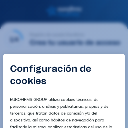
Registro de usuario Eurofirms
1/4
Crea tu usuario de acceso
Email
Contraseña
Confirmar contraseña
8 caracteres
1 letra minúscula