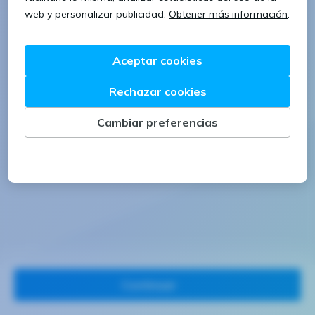
1 letra mayúscula
1 número
Continuar