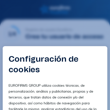
Registro de usuario Eurofirms
1/4
Crea tu usuario de acceso
Email
Contraseña
Confirmar contraseña
8 caracteres
1 letra minúscula