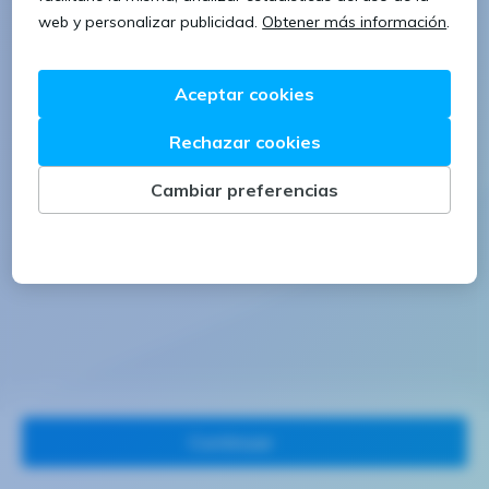
1 letra mayúscula
1 número
Continuar