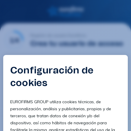
Registro de usuario Eurofirms
1/4
Crea tu usuario de acceso
Email
Contraseña
Confirmar contraseña
8 caracteres
1 letra minúscula