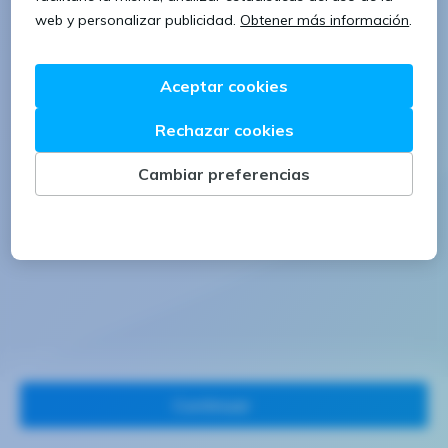
1 letra mayúscula
1 número
Continuar