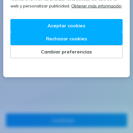
1 letra mayúscula
1 número
Continuar