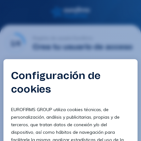
Registro de usuario Eurofirms
1/4
Crea tu usuario de acceso
Email
Contraseña
Confirmar contraseña
8 caracteres
1 letra minúscula