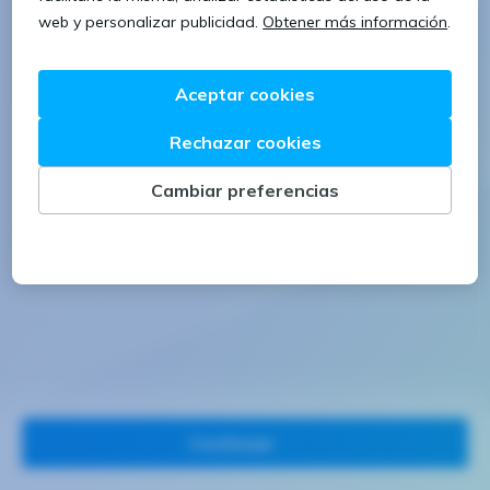
1 letra mayúscula
1 número
Continuar