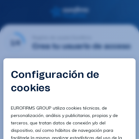
Registro de usuario Eurofirms
1/4
Crea tu usuario de acceso
Email
Contraseña
Confirmar contraseña
8 caracteres
1 letra minúscula