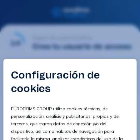
Registro de usuario Eurofirms
1/4
Crea tu usuario de acceso
Email
Contraseña
Confirmar contraseña
8 caracteres
1 letra minúscula