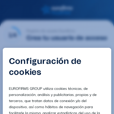
Registro de usuario Eurofirms
1/4
Crea tu usuario de acceso
Email
Contraseña
Confirmar contraseña
8 caracteres
1 letra minúscula