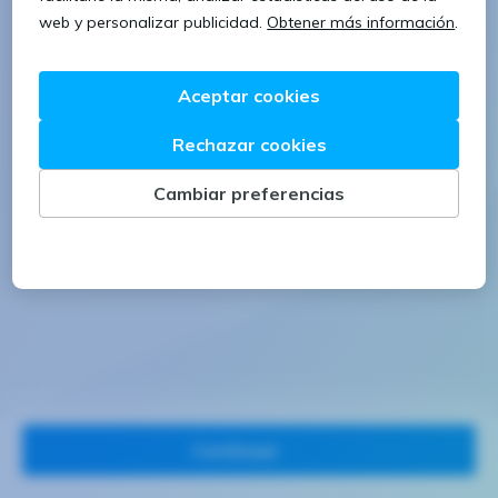
1 letra mayúscula
1 número
Continuar