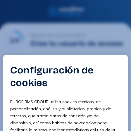
Registro de usuario Eurofirms
1/4
Crea tu usuario de acceso
Email
Contraseña
Confirmar contraseña
8 caracteres
1 letra minúscula