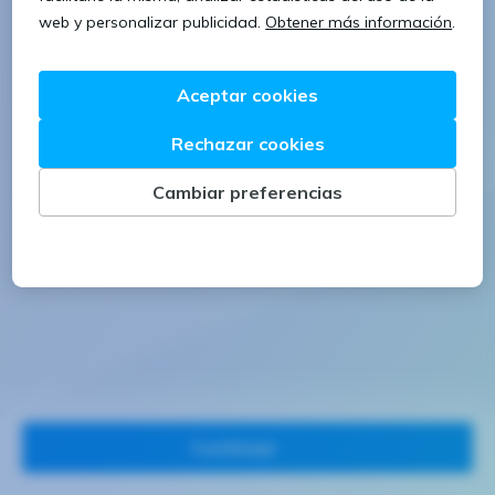
1 letra mayúscula
1 número
Continuar