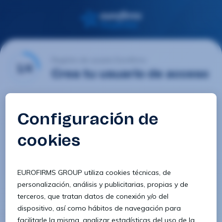
Registro de usuario Eurofirms
1/4
Crea tu usuario de acceso
Email
Contraseña
Confirmar contraseña
8 caracteres
1 letra minúscula