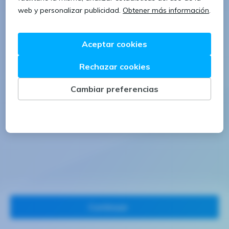
1 letra mayúscula
1 número
Continuar