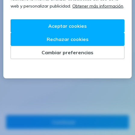
1 letra mayúscula
1 número
Continuar