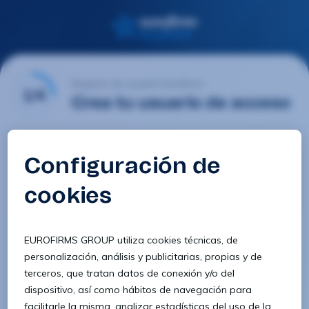
Registro de usuario Eurofirms
1/4
Crea tu usuario de acceso
Email
Contraseña
Confirmar contraseña
8 caracteres
1 letra minúscula