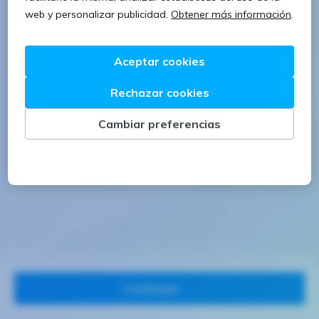
1 letra mayúscula
1 número
Continuar