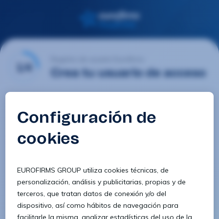
Registro de usuario Eurofirms
1/4
Crea tu usuario de acceso
Email
Contraseña
Confirmar contraseña
8 caracteres
1 letra minúscula