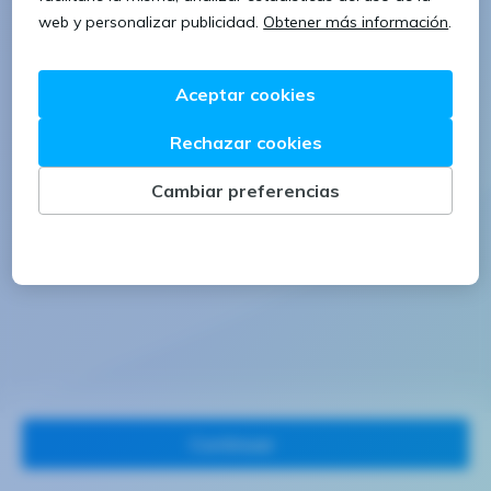
1 letra mayúscula
1 número
Continuar