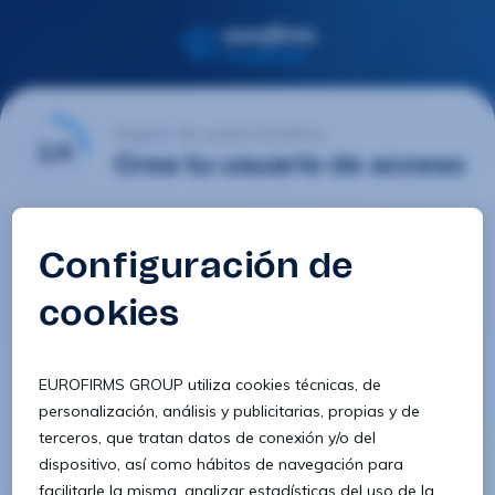
Registro de usuario Eurofirms
1/4
Crea tu usuario de acceso
Email
Contraseña
Confirmar contraseña
8 caracteres
1 letra minúscula