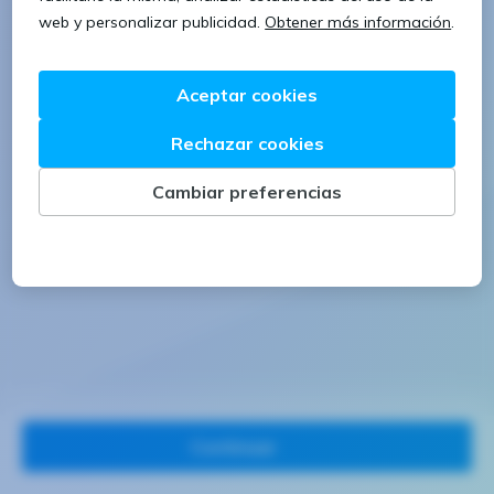
1 letra mayúscula
1 número
Continuar