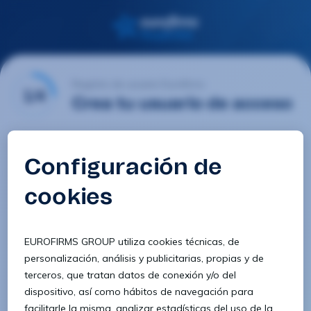
Registro de usuario Eurofirms
1/4
Crea tu usuario de acceso
Email
Contraseña
Confirmar contraseña
8 caracteres
1 letra minúscula