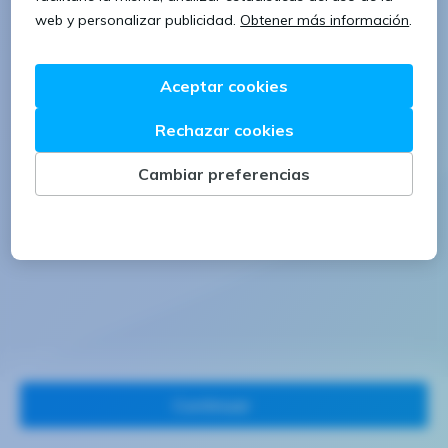
1 letra mayúscula
1 número
Continuar