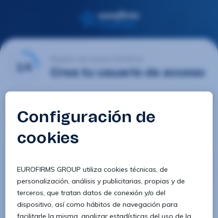
Registro de usuario Eurofirms
1/4
Crea tu usuario de acceso
Email
Contraseña
Confirmar contraseña
8 caracteres
1 letra minúscula