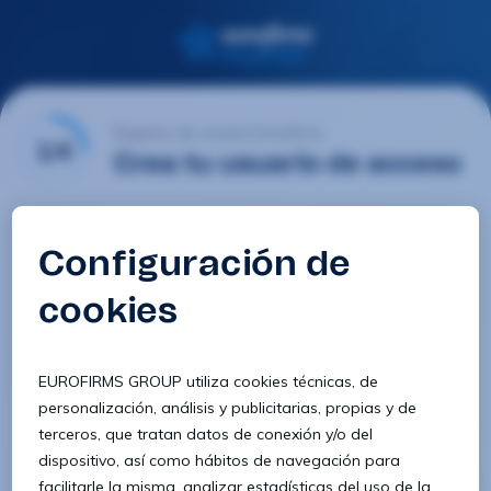
Registro de usuario Eurofirms
1/4
Crea tu usuario de acceso
Email
Contraseña
Confirmar contraseña
8 caracteres
1 letra minúscula