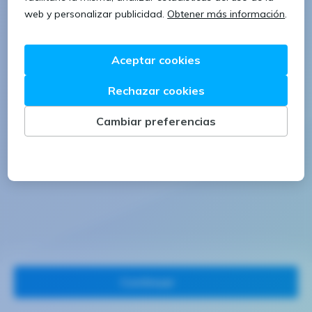
1 letra mayúscula
1 número
Continuar