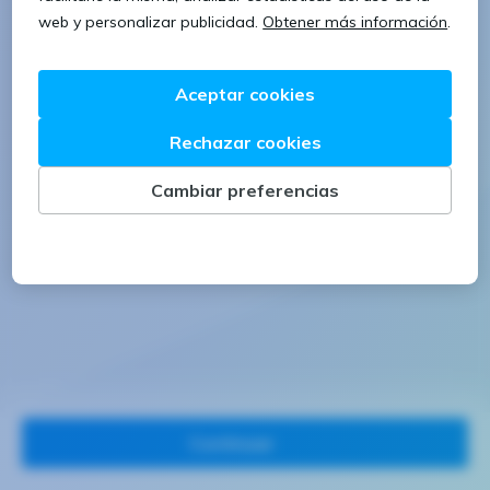
1 letra mayúscula
1 número
Continuar