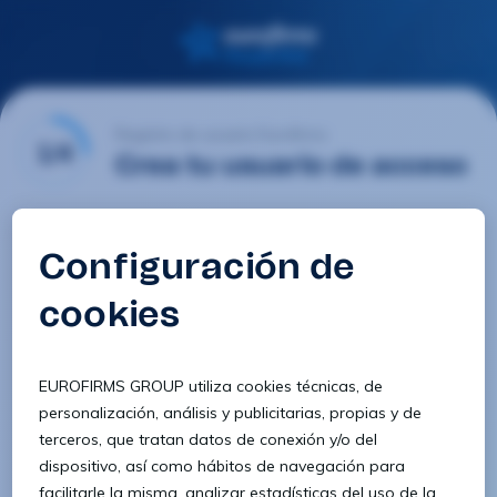
Registro de usuario Eurofirms
1/4
Crea tu usuario de acceso
Email
Contraseña
Confirmar contraseña
8 caracteres
1 letra minúscula