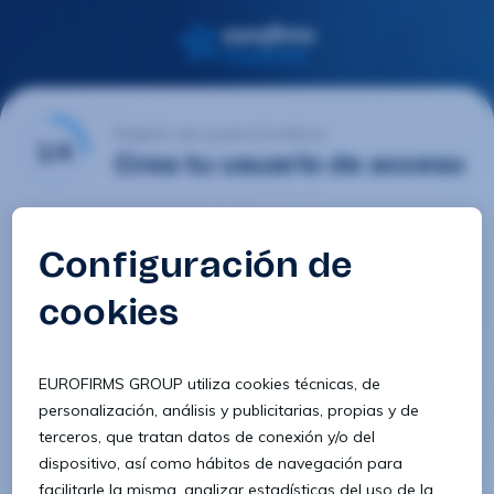
Registro de usuario Eurofirms
1/4
Crea tu usuario de acceso
Email
Contraseña
Confirmar contraseña
8 caracteres
1 letra minúscula