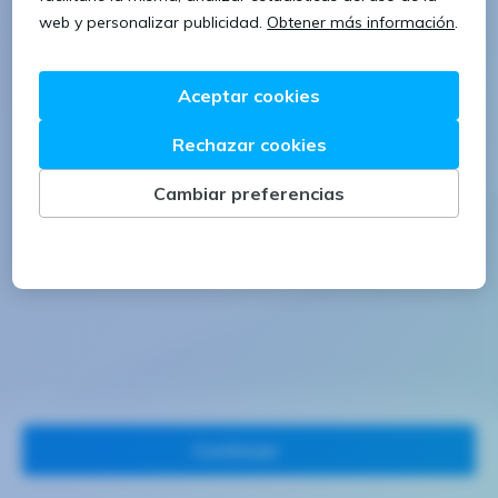
1 letra mayúscula
1 número
Continuar