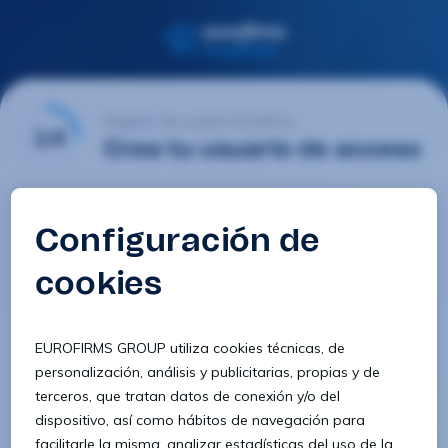
Registro de usuario Eurofirms
1/4
Crea tu usuario de acceso
Email
Contraseña
Confirmar contraseña
8 caracteres
1 letra minúscula