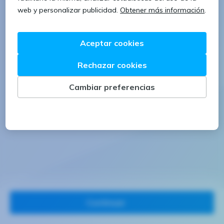
1 letra mayúscula
1 número
Continuar