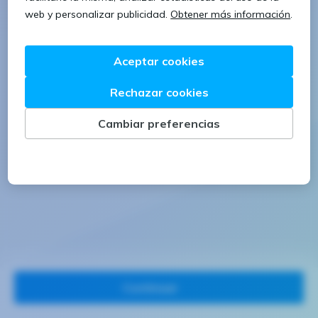
1 letra mayúscula
1 número
Continuar