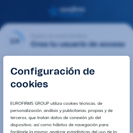
Registro de usuario Eurofirms
1/4
Crea tu usuario de acceso
Email
Contraseña
Confirmar contraseña
8 caracteres
1 letra minúscula