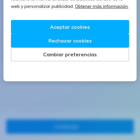
1 letra mayúscula
1 número
Continuar