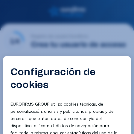
Registro de usuario Eurofirms
1/4
Crea tu usuario de acceso
Email
Contraseña
Confirmar contraseña
8 caracteres
1 letra minúscula