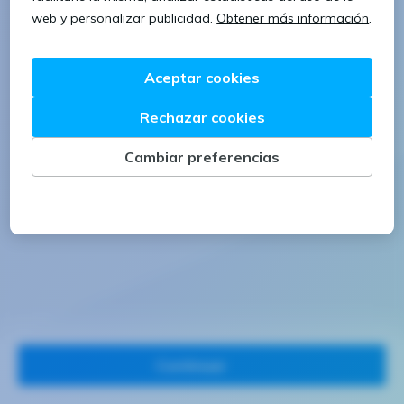
1 letra mayúscula
1 número
Continuar