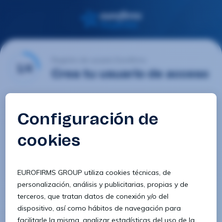
Registro de usuario Eurofirms
1/4
Crea tu usuario de acceso
Email
Contraseña
Confirmar contraseña
8 caracteres
1 letra minúscula