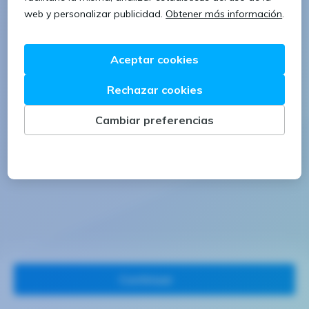
1 letra mayúscula
1 número
Continuar