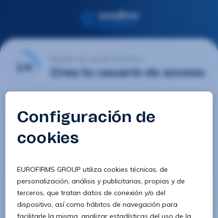
Registro de usuario Eurofirms
1/4
Crea tu usuario de acceso
Email
Contraseña
Confirmar contraseña
8 caracteres
1 letra minúscula