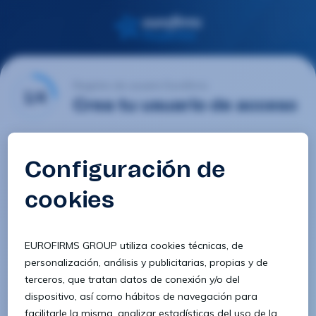
Registro de usuario Eurofirms
1/4
Crea tu usuario de acceso
Email
Contraseña
Confirmar contraseña
8 caracteres
1 letra minúscula