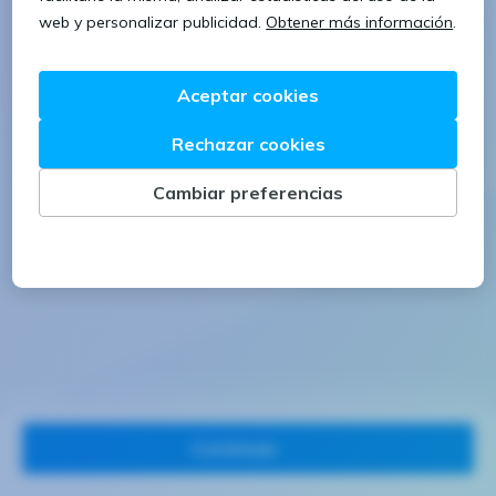
1 letra mayúscula
1 número
Continuar