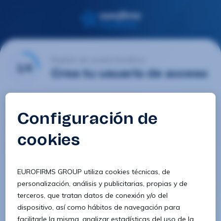
Registro de usuario Eurofirms
1/4
Crea tu usuario de acceso
Email
Contraseña
Confirmar contraseña
8 caracteres
1 letra minúscula