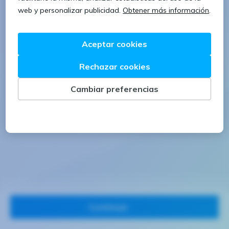
1 letra mayúscula
1 número
Continuar