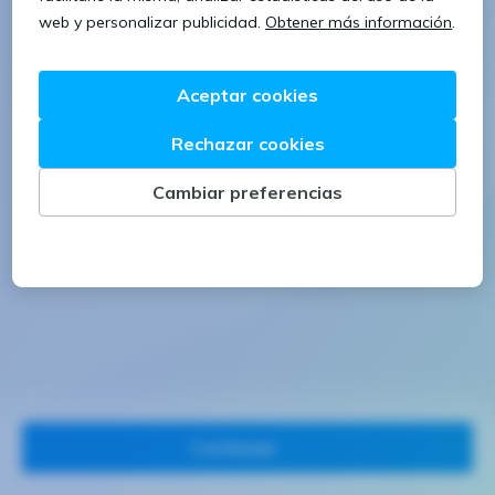
1 letra mayúscula
1 número
Continuar