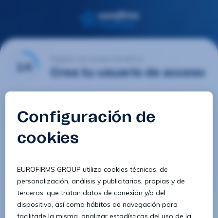
Registro de usuario Eurofirms
1/4
Crea tu usuario de acceso
Email
Contraseña
Confirmar contraseña
8 caracteres
1 letra minúscula