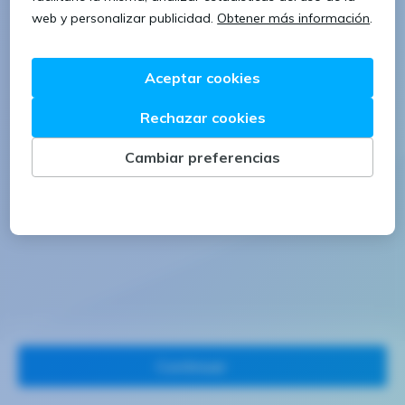
1 letra mayúscula
1 número
Continuar