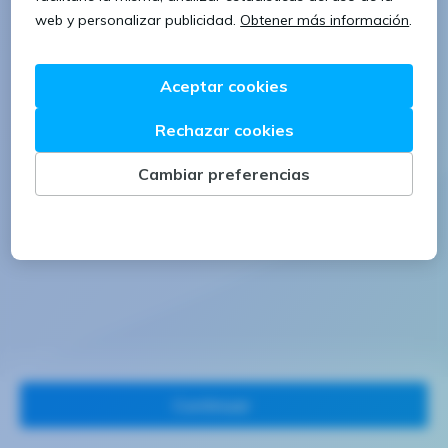
1 letra mayúscula
1 número
Continuar