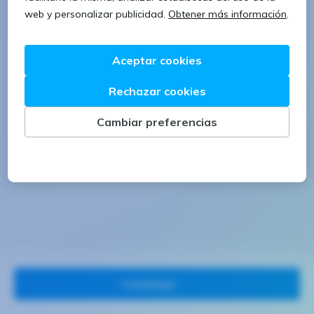
1 letra mayúscula
1 número
Continuar