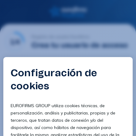
Registro de usuario Eurofirms
1/4
Crea tu usuario de acceso
Email
Contraseña
Confirmar contraseña
8 caracteres
1 letra minúscula