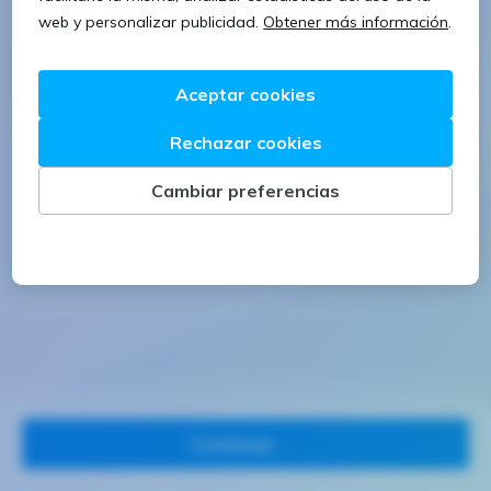
1 letra mayúscula
1 número
Continuar