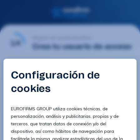
Registro de usuario Eurofirms
1/4
Crea tu usuario de acceso
Email
Contraseña
Confirmar contraseña
8 caracteres
1 letra minúscula