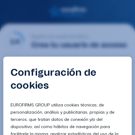
Registro de usuario Eurofirms
1/4
Crea tu usuario de acceso
Email
Contraseña
Confirmar contraseña
8 caracteres
1 letra minúscula