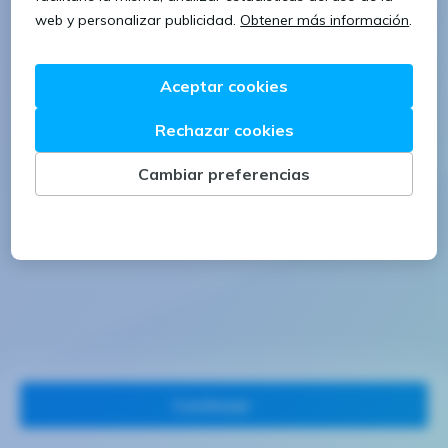
1 letra mayúscula
1 número
Continuar