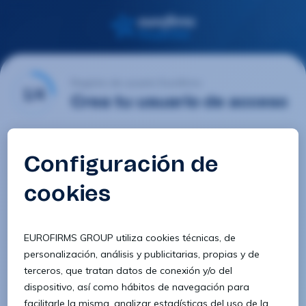
Registro de usuario Eurofirms
1/4
Crea tu usuario de acceso
Email
Contraseña
Confirmar contraseña
8 caracteres
1 letra minúscula