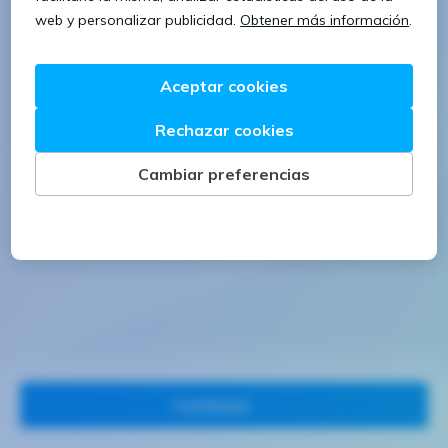
1 letra mayúscula
1 número
Continuar