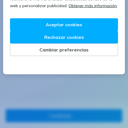
1 letra mayúscula
1 número
Continuar