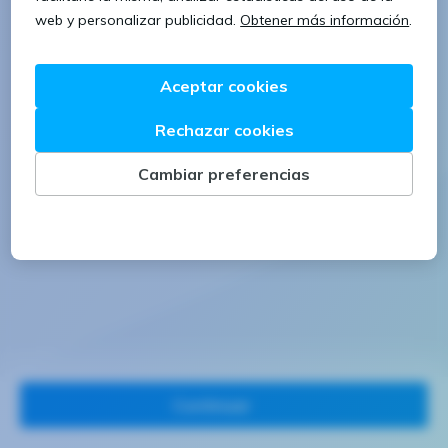
1 letra mayúscula
1 número
Continuar