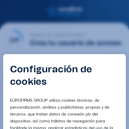
Registro de usuario Eurofirms
1/4
Crea tu usuario de acceso
Email
Contraseña
Confirmar contraseña
8 caracteres
1 letra minúscula