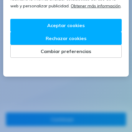
1 letra mayúscula
1 número
Continuar