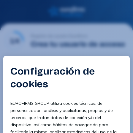
Registro de usuario Eurofirms
1/4
Crea tu usuario de acceso
Email
Contraseña
Confirmar contraseña
8 caracteres
1 letra minúscula