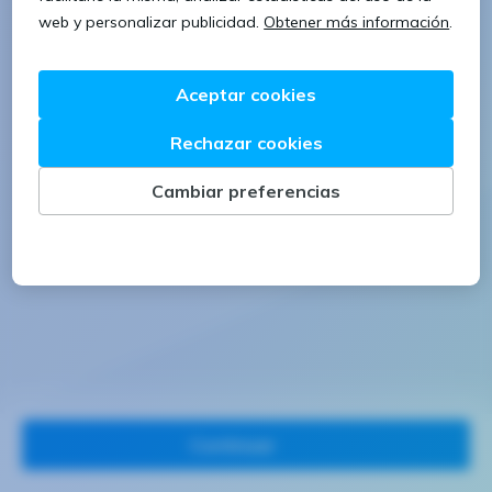
1 letra mayúscula
1 número
Continuar