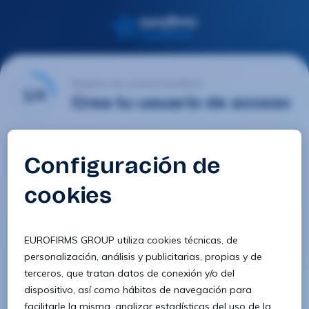
Registro de usuario Eurofirms
1/4
Crea tu usuario de acceso
Email
Contraseña
Confirmar contraseña
8 caracteres
1 letra minúscula