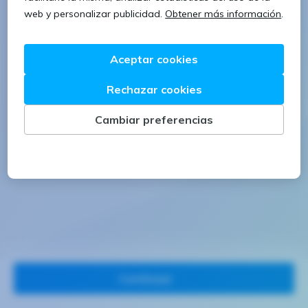
1 letra mayúscula
1 número
Continuar