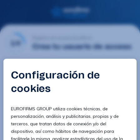
Registro de usuario Eurofirms
1/4
Crea tu usuario de acceso
Email
Contraseña
Confirmar contraseña
8 caracteres
1 letra minúscula