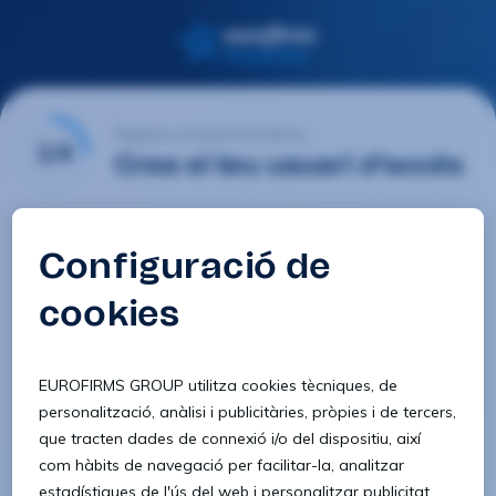
Registre d'usuari Eurofirms
1/4
Crea el teu usuari d'accés
E-mail
Contrasenya
Confirmar contrasenya
8 caràcters
1 lletra minúscula