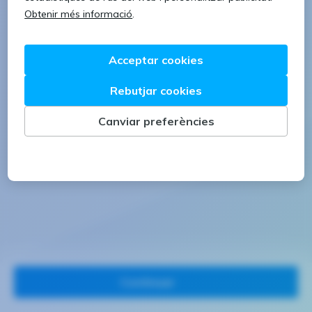
1 lletra majúscula
1 número
Continuar