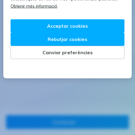
1 lletra majúscula
1 número
Continuar