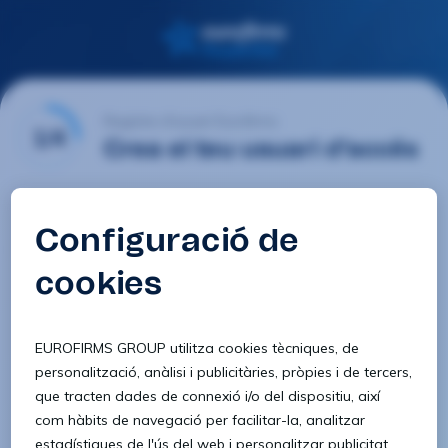
Registre d'usuari Eurofirms
1/4
Crea el teu usuari d'accés
E-mail
Contrasenya
Confirmar contrasenya
8 caràcters
1 lletra minúscula