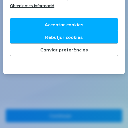
1 lletra majúscula
1 número
Continuar