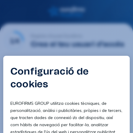
Registre d'usuari Eurofirms
1/4
Crea el teu usuari d'accés
E-mail
Contrasenya
Confirmar contrasenya
8 caràcters
1 lletra minúscula