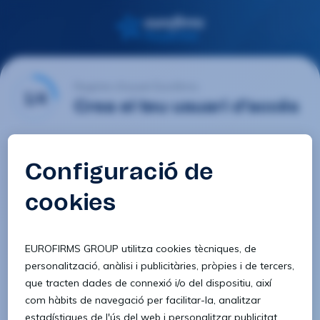
Registre d'usuari Eurofirms
1/4
Crea el teu usuari d'accés
E-mail
Contrasenya
Confirmar contrasenya
8 caràcters
1 lletra minúscula