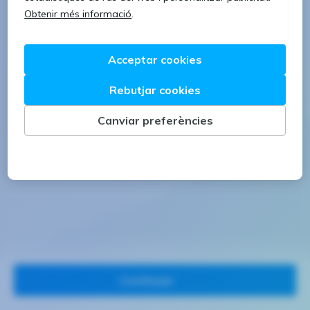
1 lletra majúscula
1 número
Continuar